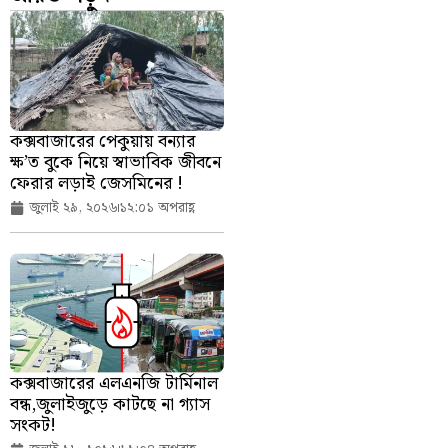
কক্সবাজারের পেকুয়ায় বন্যার
ক্ষ’ত বুকে নিয়ে স্বাভাবিক জীবনে
ফেরার লড়াই জেসমিনের !
জুলাই ২৯, ২০২৬
১২:০১ অপরাহ্ণ
কক্সবাজারের এলএনজি টার্মিনাল
বন্ধ,জুলাইজুড়ে কাটছে না গ্যাস
সংকট!