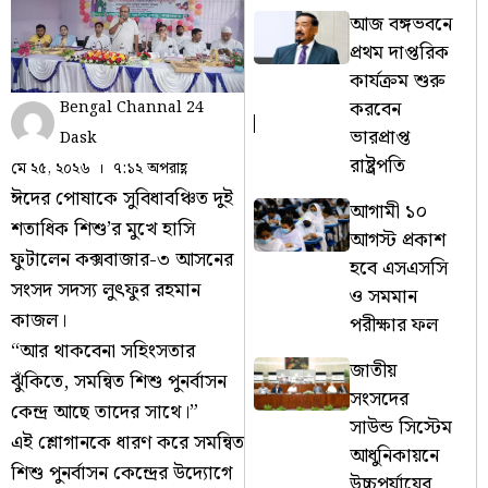
আজ বঙ্গভবনে
প্রথম দাপ্তরিক
কার্যক্রম শুরু
করবেন
Bengal Channal 24
ভারপ্রাপ্ত
Dask
রাষ্ট্রপতি
মে ২৫, ২০২৬
৭:১২ অপরাহ্ণ
ঈদের পোষাকে সুবিধাবঞ্চিত দুই
আগামী ১০
শতাধিক শিশু’র মুখে হাসি
আগস্ট প্রকাশ
ফুটালেন কক্সবাজার-৩ আসনের
হবে এসএসসি
সংসদ সদস্য লুৎফুর রহমান
ও সমমান
কাজল।
পরীক্ষার ফল
“আর থাকবেনা সহিংসতার
জাতীয়
ঝুঁকিতে, সমন্বিত শিশু পুনর্বাসন
সংসদের
কেন্দ্র আছে তাদের সাথে।”
সাউন্ড সিস্টেম
এই শ্লোগানকে ধারণ করে সমন্বিত
আধুনিকায়নে
শিশু পুনর্বাসন কেন্দ্রের উদ্যোগে
উচ্চপর্যায়ের