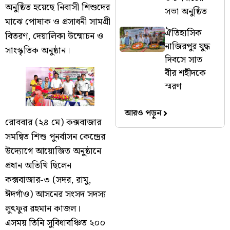
অনুষ্ঠিত হয়েছে নিবাসী শিশুদের
সভা অনুষ্ঠিত
মাঝে পোষাক ও প্রসাধনী সামগ্রী
ঐতিহাসিক
বিতরণ, দেয়ালিকা উন্মোচন ও
নাজিরপুর যুদ্ধ
সাংস্কৃতিক অনুষ্ঠান।
দিবসে সাত
বীর শহীদকে
স্মরণ
আরও পড়ুন
রোববার (২৪ মে) কক্সবাজার
সমন্বিত শিশু পুনর্বাসন কেন্দ্রের
উদ্যোগে আয়োজিত অনুষ্ঠানে
প্রধান অতিথি ছিলেন
কক্সবাজার-৩ (সদর, রামু,
ঈদগাঁও) আসনের সংসদ সদস্য
লুৎফুর রহমান কাজল।
এসময় তিনি সুবিধাবঞ্চিত ২০০