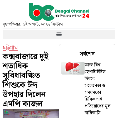
বৃহস্পতিবার
,
৬ই আগস্ট, ২০২৬ খ্রিস্টাব্দ
চট্টগ্রাম
সর্বশেষ
কক্সবাজারে দুই
শতাধিক
আজ বিশ্ব
হেপাটাইটিস
সুবিধাবঞ্চিত
দিবস:
শিশুকে ঈদ
সচেতনতা ও
উপহার দিলেন
সময়মতো
চিকিৎসাই
এমপি কাজল
প্রতিরোধের মূল
চাবিকাঠি