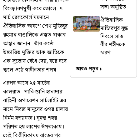
সভা অনুষ্ঠিত
বিস্ফোরণমুখী করে তোলে। ৭
মার্চ রেসকোর্স ময়দানে
ঐতিহাসিক
ঐতিহাসিক ভাষণে শেখ মুজিবুর
নাজিরপুর যুদ্ধ
রহমান বাঙালিকে প্রস্তুত থাকার
দিবসে সাত
আহ্বান জানান। তাঁর কণ্ঠে
বীর শহীদকে
উচ্চারিত মুক্তির ডাক জাতিকে
স্মরণ
এক সুতোয় বেঁধে দেয়, ঘরে ঘরে
আরও পড়ুন
জ্বলে ওঠে স্বাধীনতার শপথ।
এরপর আসে ২৫ মার্চের
কালরাত। পাকিস্তানি হানাদার
বাহিনী অপারেশন সার্চলাইট এর
নামে নিরস্ত্র মানুষের ওপর চালায়
নির্মম হত্যাযজ্ঞ। ঘুমন্ত শহর
পরিণত হয় লাশের উপত্যকায়।
সেই বিভীষিকাময় রাতের পর