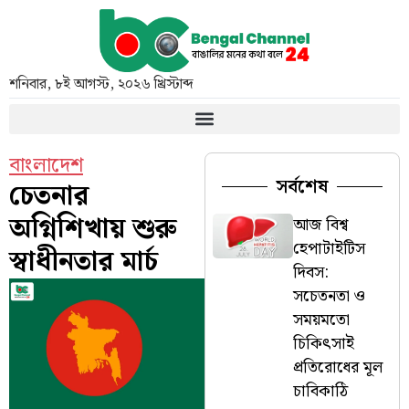
শনিবার
,
৮ই আগস্ট, ২০২৬ খ্রিস্টাব্দ
বাংলাদেশ
সর্বশেষ
চেতনার
অগ্নিশিখায় শুরু
আজ বিশ্ব
হেপাটাইটিস
স্বাধীনতার মার্চ
দিবস:
সচেতনতা ও
সময়মতো
চিকিৎসাই
প্রতিরোধের মূল
চাবিকাঠি