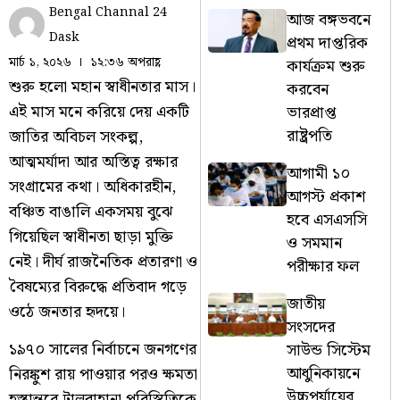
Bengal Channal 24
আজ বঙ্গভবনে
Dask
প্রথম দাপ্তরিক
মার্চ ১, ২০২৬
১২:৩৬ অপরাহ্ণ
কার্যক্রম শুরু
শুরু হলো মহান স্বাধীনতার মাস।
করবেন
এই মাস মনে করিয়ে দেয় একটি
ভারপ্রাপ্ত
রাষ্ট্রপতি
জাতির অবিচল সংকল্প,
আত্মমর্যাদা আর অস্তিত্ব রক্ষার
আগামী ১০
সংগ্রামের কথা। অধিকারহীন,
আগস্ট প্রকাশ
বঞ্চিত বাঙালি একসময় বুঝে
হবে এসএসসি
গিয়েছিল স্বাধীনতা ছাড়া মুক্তি
ও সমমান
নেই। দীর্ঘ রাজনৈতিক প্রতারণা ও
পরীক্ষার ফল
বৈষম্যের বিরুদ্ধে প্রতিবাদ গড়ে
জাতীয়
ওঠে জনতার হৃদয়ে।
সংসদের
১৯৭০ সালের নির্বাচনে জনগণের
সাউন্ড সিস্টেম
আধুনিকায়নে
নিরঙ্কুশ রায় পাওয়ার পরও ক্ষমতা
উচ্চপর্যায়ের
হস্তান্তরে টালবাহানা পরিস্থিতিকে