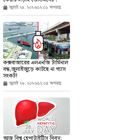
জুলাই ২৯, ২০২৬
১২:০১ অপরাহ্ণ
কক্সবাজারের এলএনজি টার্মিনাল
বন্ধ,জুলাইজুড়ে কাটছে না গ্যাস
সংকট!
জুলাই ২৮, ২০২৬
১২:০৪ অপরাহ্ণ
আজ বিশ্ব হেপাটাইটিস দিবস: