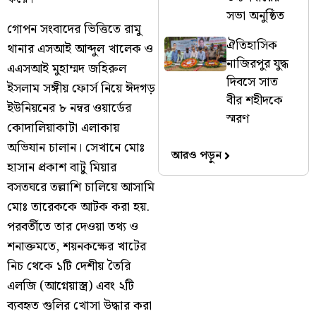
সভা অনুষ্ঠিত
গোপন সংবাদের ভিত্তিতে রামু
ঐতিহাসিক
থানার এসআই আব্দুল খালেক ও
নাজিরপুর যুদ্ধ
এএসআই মুহাম্মদ জহিরুল
দিবসে সাত
ইসলাম সঙ্গীয় ফোর্স নিয়ে ঈদগড়
বীর শহীদকে
ইউনিয়নের ৮ নম্বর ওয়ার্ডের
স্মরণ
কোদালিয়াকাটা এলাকায়
অভিযান চালান। সেখানে মোঃ
আরও পড়ুন
হাসান প্রকাশ বাটু মিয়ার
বসতঘরে তল্লাশি চালিয়ে আসামি
মোঃ তারেককে আটক করা হয়.
পরবর্তীতে তার দেওয়া তথ্য ও
শনাক্তমতে, শয়নকক্ষের খাটের
নিচ থেকে ১টি দেশীয় তৈরি
এলজি (আগ্নেয়াস্ত্র) এবং ২টি
ব্যবহৃত গুলির খোসা উদ্ধার করা