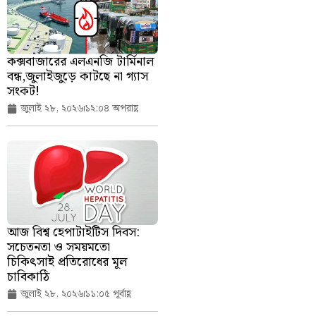
কক্সবাজারের এলএনজি টার্মিনাল
বন্ধ,জুলাইজুড়ে কাটছে না গ্যাস
সংকট!
জুলাই ২৮, ২০২৬
১২:০৪ অপরাহ্ণ
আজ বিশ্ব হেপাটাইটিস দিবস:
সচেতনতা ও সময়মতো
চিকিৎসাই প্রতিরোধের মূল
চাবিকাঠি
জুলাই ২৮, ২০২৬
১১:০৫ পূর্বাহ্ণ