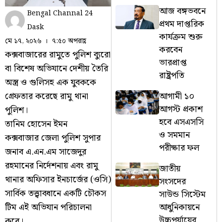
আজ বঙ্গভবনে
Bengal Channal 24
প্রথম দাপ্তরিক
Dask
কার্যক্রম শুরু
মে ১৭, ২০২৬
৭:৫০ অপরাহ্ণ
করবেন
কক্সবাজারের রামুতে পুলিশ ব্যুরো
ভারপ্রাপ্ত
বা বিশেষ অভিযানে দেশীয় তৈরি
রাষ্ট্রপতি
অস্ত্র ও গুলিসহ এক যুবককে
আগামী ১০
গ্রেফতার করেছে রামু থানা
আগস্ট প্রকাশ
পুলিশ।
হবে এসএসসি
তানিম হোসেন ইমন
ও সমমান
কক্সবাজার জেলা পুলিশ সুপার
পরীক্ষার ফল
জনাব এ.এন.এম সাজেদুর
রহমানের নির্দেশনায় এবং রামু
জাতীয়
থানার অফিসার ইনচার্জের (ওসি)
সংসদের
সার্বিক তত্ত্বাবধানে একটি চৌকস
সাউন্ড সিস্টেম
আধুনিকায়নে
টিম এই অভিযান পরিচালনা
উচ্চপর্যায়ের
করে।