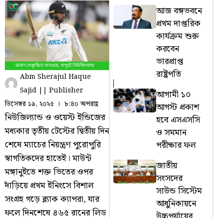
আজ বঙ্গভবনে
প্রথম দাপ্তরিক
কার্যক্রম শুরু
করবেন
ভারপ্রাপ্ত
রাষ্ট্রপতি
Abm Sherajul Haque
Sajid || Publisher
আগামী ১০
ডিসেম্বর ১৯, ২০২৫
৮:৪০ অপরাহ্ণ
আগস্ট প্রকাশ
নিউজিল্যান্ড ও ওয়েস্ট ইন্ডিজের
হবে এসএসসি
মধ্যকার তৃতীয় টেস্টের দ্বিতীয় দিন
ও সমমান
শেষে ম্যাচের নিয়ন্ত্রণ পুরোপুরি
পরীক্ষার ফল
স্বাগতিকদের হাতেই। মাউন্ট
জাতীয়
মঙ্গানুইতে শক্ত ভিতের ওপর
সংসদের
দাঁড়িয়ে প্রথম ইনিংসে বিশাল
সাউন্ড সিস্টেম
সংগ্রহ গড়ে ব্ল্যাক ক্যাপরা, যার
আধুনিকায়নে
ফলে দিনশেষে ৪৬৫ রানের লিড
উচ্চপর্যায়ের