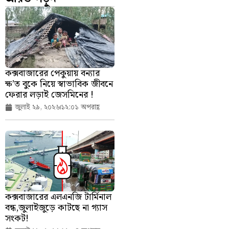
কক্সবাজারের পেকুয়ায় বন্যার
ক্ষ’ত বুকে নিয়ে স্বাভাবিক জীবনে
ফেরার লড়াই জেসমিনের !
জুলাই ২৯, ২০২৬
১২:০১ অপরাহ্ণ
কক্সবাজারের এলএনজি টার্মিনাল
বন্ধ,জুলাইজুড়ে কাটছে না গ্যাস
সংকট!