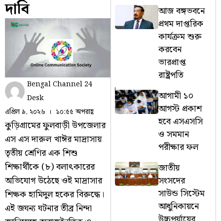
দাবি
আজ বঙ্গভবনে
প্রথম দাপ্তরিক
কার্যক্রম শুরু
করবেন
ভারপ্রাপ্ত
রাষ্ট্রপতি
Bengal Channel 24
আগামী ১০
Desk
আগস্ট প্রকাশ
এপ্রিল ৯, ২০২৬
১০:৫৫ অপরাহ্ণ
হবে এসএসসি
কুড়িগ্রামের ফুলবাড়ী উপজেলার
ও সমমান
এস এস দারুল খাঈর মাদ্রাসায়
পরীক্ষার ফল
তৃতীয় শ্রেণির এক শিশু
শিক্ষার্থীকে (৮) বলাৎকারের
জাতীয়
সংসদের
অভিযোগ উঠেছে ওই মাদ্রাসার
সাউন্ড সিস্টেম
শিক্ষক হামিদুল হকের বিরুদ্ধে।
আধুনিকায়নে
এই জঘন্য ঘটনার তীব্র নিন্দা
উচ্চপর্যায়ের