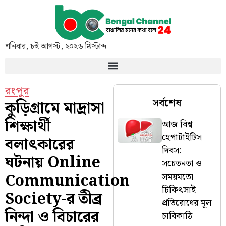
শনিবার
,
৮ই আগস্ট, ২০২৬ খ্রিস্টাব্দ
রংপুর
সর্বশেষ
কুড়িগ্রামে মাদ্রাসা
শিক্ষার্থী
আজ বিশ্ব
হেপাটাইটিস
বলাৎকারের
দিবস:
ঘটনায় Online
সচেতনতা ও
Communication
সময়মতো
চিকিৎসাই
Society-র তীব্র
প্রতিরোধের মূল
নিন্দা ও বিচারের
চাবিকাঠি