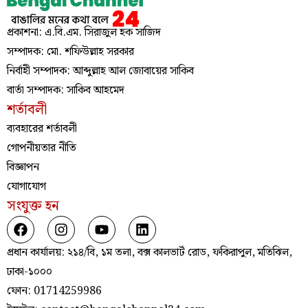
প্রকাশনা: এ.বি.এম. সিরাজুল হক সাজিদ
সম্পাদক: মো. শফিউল্লাহ সরকার
নির্বাহী সম্পাদক: আব্দুল্লাহ আল জোবায়ের সাকিব
বার্তা সম্পাদক: সাকিব আহমেদ
শর্তাবলী
ব্যবহারের শর্তাবলী
গোপনীয়তার নীতি
বিজ্ঞাপন
যোগাযোগ
সংযুক্ত হন
প্রধান কার্যালয়: ২১৪/বি, ১ম তলা, বক্স কালভার্ট রোড, ফকিরাপুল, মতিঝিল,
ঢাকা-১০০০
ফোন: 01714259986