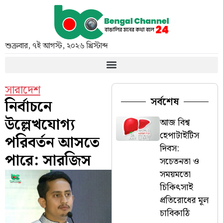
শুক্রবার
,
৭ই আগস্ট, ২০২৬ খ্রিস্টাব্দ
সারাদেশ
সর্বশেষ
নির্বাচনে
উল্লেখযোগ্য
আজ বিশ্ব
হেপাটাইটিস
পরিবর্তন আসতে
দিবস:
পারে: সারজিস
সচেতনতা ও
সময়মতো
চিকিৎসাই
প্রতিরোধের মূল
চাবিকাঠি