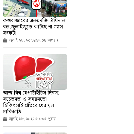
কক্সবাজারের এলএনজি টার্মিনাল
বন্ধ,জুলাইজুড়ে কাটছে না গ্যাস
সংকট!
জুলাই ২৮, ২০২৬
১২:০৪ অপরাহ্ণ
আজ বিশ্ব হেপাটাইটিস দিবস:
সচেতনতা ও সময়মতো
চিকিৎসাই প্রতিরোধের মূল
চাবিকাঠি
জুলাই ২৮, ২০২৬
১১:০৫ পূর্বাহ্ণ