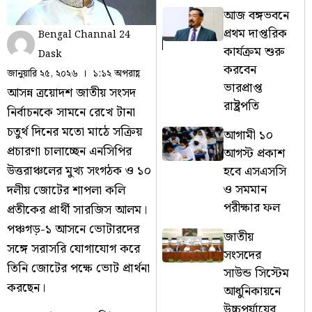
আজ বঙ্গভবনে
প্রথম দাপ্তরিক
Bengal Channal 24
কার্যক্রম শুরু
Dask
করবেন
জানুয়ারি ২৫, ২০২৬
১:১২ অপরাহ্ণ
ভারপ্রাপ্ত
আসন্ন ত্রয়োদশ জাতীয় সংসদ
রাষ্ট্রপতি
নির্বাচনকে সামনে রেখে টানা
চতুর্থ দিনের মতো মাঠে সক্রিয়
আগামী ১০
প্রচারণা চালাচ্ছেন এনসিপির
আগস্ট প্রকাশ
উত্তরাঞ্চলের মুখ্য সংগঠক ও ১০
হবে এসএসসি
ও সমমান
দলীয় জোটের শাপলা কলি
পরীক্ষার ফল
প্রতীকের প্রার্থী সারজিস আলম।
পঞ্চগড়-১ আসনে ভোটারদের
জাতীয়
সঙ্গে সরাসরি যোগাযোগ করে
সংসদের
তিনি জোটের পক্ষে ভোট প্রার্থনা
সাউন্ড সিস্টেম
করছেন।
আধুনিকায়নে
উচ্চপর্যায়ের