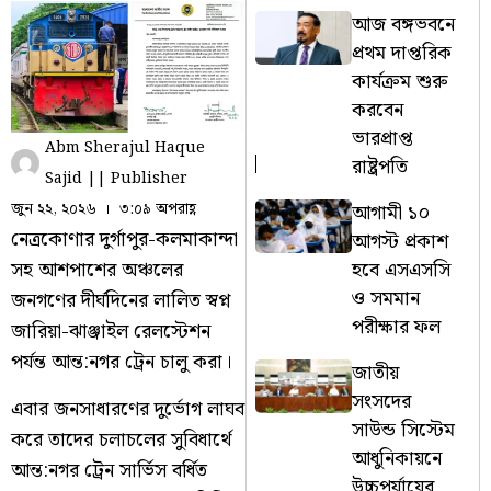
আজ বঙ্গভবনে
প্রথম দাপ্তরিক
কার্যক্রম শুরু
করবেন
ভারপ্রাপ্ত
Abm Sherajul Haque
রাষ্ট্রপতি
Sajid || Publisher
আগামী ১০
জুন ২২, ২০২৬
৩:০৯ অপরাহ্ণ
নেত্রকোণার দুর্গাপুর-কলমাকান্দা
আগস্ট প্রকাশ
হবে এসএসসি
সহ আশপাশের অঞ্চলের
ও সমমান
জনগণের দীর্ঘদিনের লালিত স্বপ্ন
পরীক্ষার ফল
জারিয়া-ঝাঞ্জাইল রেলস্টেশন
পর্যন্ত আন্ত:নগর ট্রেন চালু করা।
জাতীয়
সংসদের
এবার জনসাধারণের দুর্ভোগ লাঘব
সাউন্ড সিস্টেম
করে তাদের চলাচলের সুবিধার্থে
আধুনিকায়নে
আন্ত:নগর ট্রেন সার্ভিস বর্ধিত
উচ্চপর্যায়ের