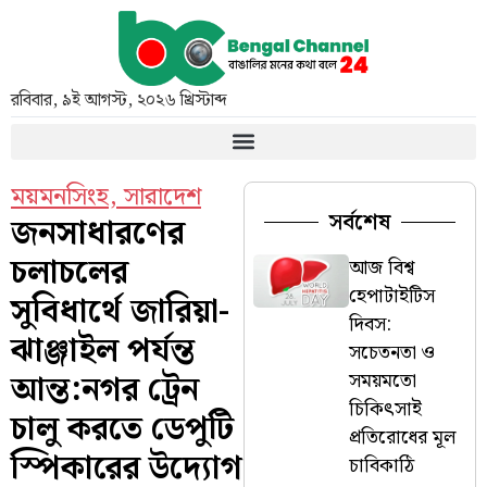
রবিবার
,
৯ই আগস্ট, ২০২৬ খ্রিস্টাব্দ
ময়মনসিংহ
,
সারাদেশ
সর্বশেষ
জনসাধারণের
চলাচলের
আজ বিশ্ব
হেপাটাইটিস
সুবিধার্থে জারিয়া-
দিবস:
ঝাঞ্জাইল পর্যন্ত
সচেতনতা ও
আন্ত:নগর ট্রেন
সময়মতো
চিকিৎসাই
চালু করতে ডেপুটি
প্রতিরোধের মূল
স্পিকারের উদ্যোগ
চাবিকাঠি