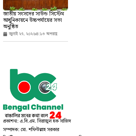
জাতীয় সংসদের সাউন্ড সিস্টেম
আধুনিকায়নে উচ্চপর্যায়ের সভা
অনুষ্ঠিত
জুলাই ২৭, ২০২৬
৪:১৩ অপরাহ্ণ
প্রকাশনা: এ.বি.এম. সিরাজুল হক সাজিদ
সম্পাদক: মো. শফিউল্লাহ সরকার