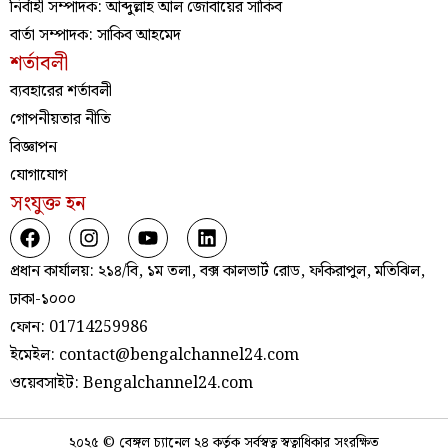
নির্বাহী সম্পাদক: আব্দুল্লাহ আল জোবায়ের সাকিব
বার্তা সম্পাদক: সাকিব আহমেদ
শর্তাবলী
ব্যবহারের শর্তাবলী
গোপনীয়তার নীতি
বিজ্ঞাপন
যোগাযোগ
সংযুক্ত হন
প্রধান কার্যালয়: ২১৪/বি, ১ম তলা, বক্স কালভার্ট রোড, ফকিরাপুল, মতিঝিল,
ঢাকা-১০০০
ফোন: 01714259986
ইমেইল: contact@bengalchannel24.com
ওয়েবসাইট: Bengalchannel24.com
২০২৫ © বেঙ্গল চ্যানেল ২৪ কর্তৃক সর্বস্বত্ব স্বত্বাধিকার সংরক্ষিত