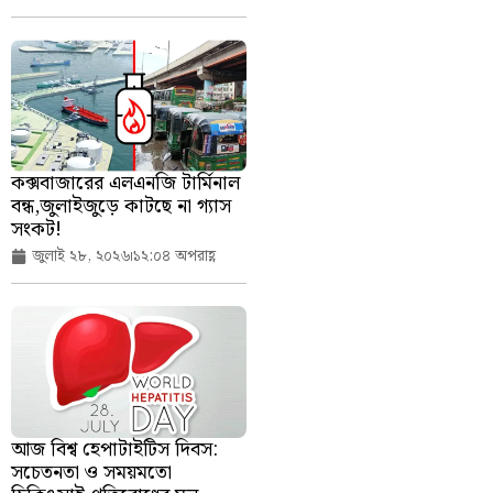
কক্সবাজারের এলএনজি টার্মিনাল
বন্ধ,জুলাইজুড়ে কাটছে না গ্যাস
সংকট!
জুলাই ২৮, ২০২৬
১২:০৪ অপরাহ্ণ
আজ বিশ্ব হেপাটাইটিস দিবস:
সচেতনতা ও সময়মতো