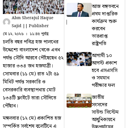
আজ বঙ্গভবনে
প্রথম দাপ্তরিক
Abm Sherajul Haque
কার্যক্রম শুরু
Sajid || Publisher
করবেন
মে ১২, ২০২৬
১১:৪৫ পূর্বাহ্ণ
ভারপ্রাপ্ত
চলতি বছর পবিত্র হজ পালনের
রাষ্ট্রপতি
উদ্দেশ্যে বাংলাদেশ থেকে এখন
আগামী ১০
পর্যন্ত সৌদি আরবে পৌঁছেছেন ৫২
আগস্ট প্রকাশ
হাজার ৩৩৪ জন হজযাত্রী।
হবে এসএসসি
সোমবার (১১ মে) রাত ২টা ৫৯
ও সমমান
মিনিট পর্যন্ত সরকারি ও
পরীক্ষার ফল
বেসরকারি ব্যবস্থাপনায় মোট
জাতীয়
১৩৪টি ফ্লাইটে তারা সৌদিতে
সংসদের
পৌঁছান।
সাউন্ড সিস্টেম
মঙ্গলবার (১২ মে) প্রকাশিত হজ
আধুনিকায়নে
সম্পর্কিত সর্বশেষ বুলেটিনে এ
উচ্চপর্যায়ের