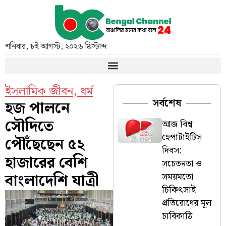
শনিবার
,
৮ই আগস্ট, ২০২৬ খ্রিস্টাব্দ
ইসলামিক জীবন
,
ধর্ম
সর্বশেষ
হজ পালনে
সৌদিতে
আজ বিশ্ব
হেপাটাইটিস
পৌঁছেছেন ৫২
দিবস:
হাজারের বেশি
সচেতনতা ও
বাংলাদেশি যাত্রী
সময়মতো
চিকিৎসাই
প্রতিরোধের মূল
চাবিকাঠি