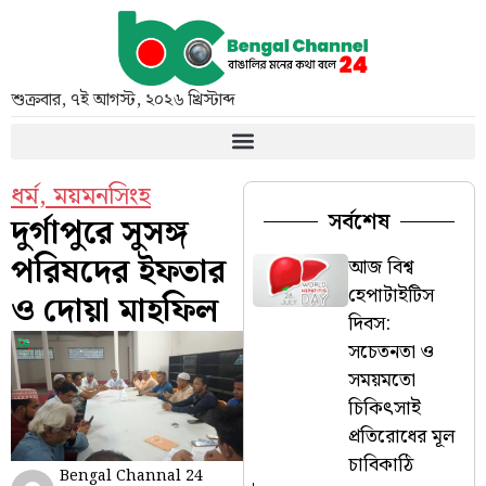
শুক্রবার
,
৭ই আগস্ট, ২০২৬ খ্রিস্টাব্দ
ধর্ম
,
ময়মনসিংহ
সর্বশেষ
দুর্গাপুরে সুসঙ্গ
পরিষদের ইফতার
আজ বিশ্ব
হেপাটাইটিস
ও দোয়া মাহফিল
দিবস:
সচেতনতা ও
সময়মতো
চিকিৎসাই
প্রতিরোধের মূল
চাবিকাঠি
Bengal Channal 24