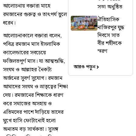
আলোচনায় বক্তারা মাহে
সভা অনুষ্ঠিত
রমজানের গুরুত্ব ও তাৎপর্য তুলে
ঐতিহাসিক
ধরেন।
নাজিরপুর যুদ্ধ
দিবসে সাত
আলোচনাকালে বক্তারা বলেন,
বীর শহীদকে
পবিত্র রমজান মাস ইসলামিক
স্মরণ
ক্যালেন্ডারের সবচেয়ে
ফজিলতপূর্ণ মাস। যা আত্মশুদ্ধি,
আরও পড়ুন
সংযম ও আল্লাহর নৈকট্য
অর্জনের সুবর্ণ সুযোগ। রমজান
আমাদের সংযম ও ভ্রাতৃত্বের শিক্ষা
দেয়। রমজানের শিক্ষাকে ধারণ
করে সমাজের অসহায় ও
এতিমদের পাশে দাঁড়িয়ে তাদের
মুখে হাসি ফোটানোই হলো
অন্যতম বড় সার্থকতা। সুসঙ্গ