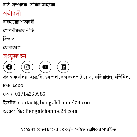
বার্তা সম্পাদক: সাকিব আহমেদ
শর্তাবলী
ব্যবহারের শর্তাবলী
গোপনীয়তার নীতি
বিজ্ঞাপন
যোগাযোগ
সংযুক্ত হন
প্রধান কার্যালয়: ২১৪/বি, ১ম তলা, বক্স কালভার্ট রোড, ফকিরাপুল, মতিঝিল,
ঢাকা-১০০০
ফোন: 01714259986
ইমেইল: contact@bengalchannel24.com
ওয়েবসাইট: Bengalchannel24.com
২০২৫ © বেঙ্গল চ্যানেল ২৪ কর্তৃক সর্বস্বত্ব স্বত্বাধিকার সংরক্ষিত