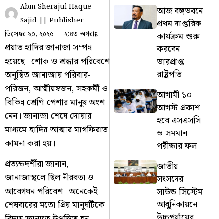
Abm Sherajul Haque
আজ বঙ্গভবনে
Sajid || Publisher
প্রথম দাপ্তরিক
ডিসেম্বর ২০, ২০২৫
২:৪৩ অপরাহ্ণ
কার্যক্রম শুরু
প্রয়াত হাদির জানাজা সম্পন্ন
করবেন
হয়েছে। শোক ও শ্রদ্ধার পরিবেশে
ভারপ্রাপ্ত
রাষ্ট্রপতি
অনুষ্ঠিত জানাজায় পরিবার-
পরিজন, আত্মীয়স্বজন, সহকর্মী ও
আগামী ১০
বিভিন্ন শ্রেণি-পেশার মানুষ অংশ
আগস্ট প্রকাশ
নেন। জানাজা শেষে দোয়ার
হবে এসএসসি
মাধ্যমে হাদির আত্মার মাগফিরাত
ও সমমান
কামনা করা হয়।
পরীক্ষার ফল
প্রত্যক্ষদর্শীরা জানান,
জাতীয়
জানাজাস্থলে ছিল নীরবতা ও
সংসদের
আবেগঘন পরিবেশ। অনেকেই
সাউন্ড সিস্টেম
আধুনিকায়নে
শেষবারের মতো প্রিয় মানুষটিকে
উচ্চপর্যায়ের
বিদায় জানাতে উপস্থিত হন।