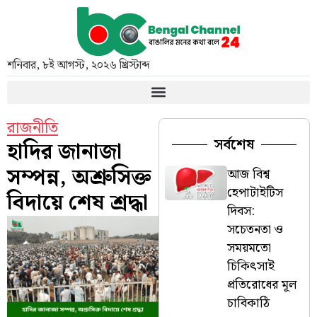
শনিবার
,
৮ই আগস্ট, ২০২৬ খ্রিস্টাব্দ
রাজনীতি
সর্বশেষ
হাদির জানাজা
সম্পন্ন, অশ্রুসিক্ত
আজ বিশ্ব
হেপাটাইটিস
বিদায়ে শেষ শ্রদ্ধা
দিবস:
সচেতনতা ও
সময়মতো
চিকিৎসাই
প্রতিরোধের মূল
চাবিকাঠি