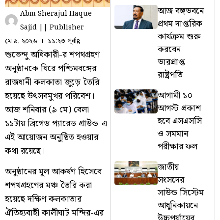
আজ বঙ্গভবনে
Abm Sherajul Haque
প্রথম দাপ্তরিক
Sajid || Publisher
কার্যক্রম শুরু
মে ৯, ২০২৬
১১:২৩ পূর্বাহ্ণ
করবেন
শুভেন্দু অধিকারী-র শপথগ্রহণ
ভারপ্রাপ্ত
অনুষ্ঠানকে ঘিরে পশ্চিমবঙ্গের
রাষ্ট্রপতি
রাজধানী কলকাতা জুড়ে তৈরি
আগামী ১০
হয়েছে উৎসবমুখর পরিবেশ।
আগস্ট প্রকাশ
আজ শনিবার (৯ মে) বেলা
হবে এসএসসি
১১টায় ব্রিগেড প্যারেড গ্রাউন্ড-এ
ও সমমান
এই আয়োজন অনুষ্ঠিত হওয়ার
পরীক্ষার ফল
কথা রয়েছে।
জাতীয়
অনুষ্ঠানের মূল আকর্ষণ হিসেবে
সংসদের
শপথগ্রহণের মঞ্চ তৈরি করা
সাউন্ড সিস্টেম
হয়েছে দক্ষিণ কলকাতার
আধুনিকায়নে
ঐতিহ্যবাহী কালীঘাট মন্দির-এর
উচ্চপর্যায়ের