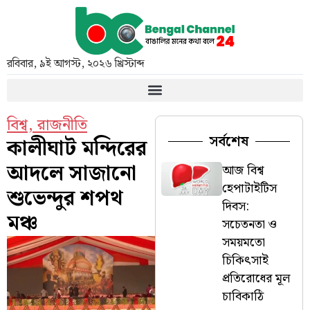
রবিবার
,
৯ই আগস্ট, ২০২৬ খ্রিস্টাব্দ
বিশ্ব
,
রাজনীতি
সর্বশেষ
কালীঘাট মন্দিরের
আদলে সাজানো
আজ বিশ্ব
হেপাটাইটিস
শুভেন্দুর শপথ
দিবস:
মঞ্চ
সচেতনতা ও
সময়মতো
চিকিৎসাই
প্রতিরোধের মূল
চাবিকাঠি