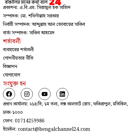
প্রকাশনা: এ.বি.এম. সিরাজুল হক সাজিদ
সম্পাদক: মো. শফিউল্লাহ সরকার
নির্বাহী সম্পাদক: আব্দুল্লাহ আল জোবায়ের সাকিব
বার্তা সম্পাদক: সাকিব আহমেদ
শর্তাবলী
ব্যবহারের শর্তাবলী
গোপনীয়তার নীতি
বিজ্ঞাপন
যোগাযোগ
সংযুক্ত হন
প্রধান কার্যালয়: ২১৪/বি, ১ম তলা, বক্স কালভার্ট রোড, ফকিরাপুল, মতিঝিল,
ঢাকা-১০০০
ফোন: 01714259986
ইমেইল: contact@bengalchannel24.com