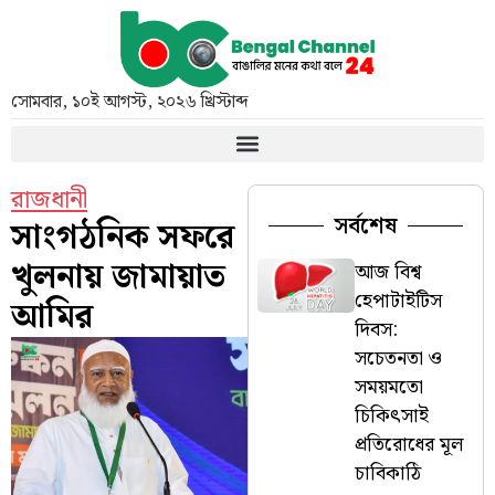
সোমবার
,
১০ই আগস্ট, ২০২৬ খ্রিস্টাব্দ
রাজধানী
সর্বশেষ
সাংগঠনিক সফরে
খুলনায় জামায়াত
আজ বিশ্ব
হেপাটাইটিস
আমির
দিবস:
সচেতনতা ও
সময়মতো
চিকিৎসাই
প্রতিরোধের মূল
চাবিকাঠি