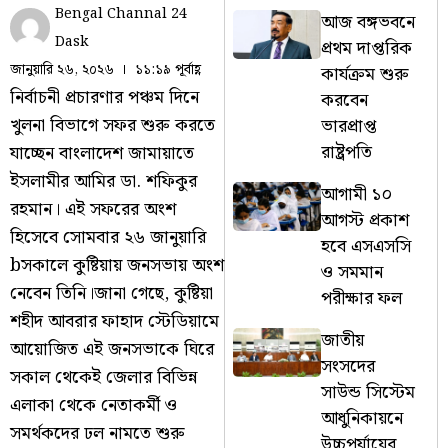
Bengal Channal 24
আজ বঙ্গভবনে
Dask
প্রথম দাপ্তরিক
জানুয়ারি ২৬, ২০২৬
১১:১৯ পূর্বাহ্ণ
কার্যক্রম শুরু
নির্বাচনী প্রচারণার পঞ্চম দিনে
করবেন
খুলনা বিভাগে সফর শুরু করতে
ভারপ্রাপ্ত
রাষ্ট্রপতি
যাচ্ছেন বাংলাদেশ জামায়াতে
ইসলামীর আমির ডা. শফিকুর
আগামী ১০
রহমান। এই সফরের অংশ
আগস্ট প্রকাশ
হিসেবে সোমবার ২৬ জানুয়ারি
হবে এসএসসি
bসকালে কুষ্টিয়ায় জনসভায় অংশ
ও সমমান
নেবেন তিনি।জানা গেছে, কুষ্টিয়া
পরীক্ষার ফল
শহীদ আবরার ফাহাদ স্টেডিয়ামে
জাতীয়
আয়োজিত এই জনসভাকে ঘিরে
সংসদের
সকাল থেকেই জেলার বিভিন্ন
সাউন্ড সিস্টেম
এলাকা থেকে নেতাকর্মী ও
আধুনিকায়নে
সমর্থকদের ঢল নামতে শুরু
উচ্চপর্যায়ের