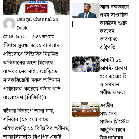
আজ বঙ্গভবনে
প্রথম দাপ্তরিক
Bengal Channal 24
কার্যক্রম শুরু
Dask
করবেন
মে ২৪, ২০২৬
৫:৪৯ অপরাহ্ণ
ভারপ্রাপ্ত
সীমান্ত সুরক্ষা ও চোরাচালান
রাষ্ট্রপতি
প্রতিরোধে বিজিবির নিয়মিত
আগামী ১০
অভিযানের অংশ হিসেবে
আগস্ট প্রকাশ
বান্দরবানের নাইক্ষ্যংছড়িতে
হবে এসএসসি
মাদকবিরোধী সফল অভিযান
ও সমমান
পরিচালনা করেছে বর্ডার গার্ড
পরীক্ষার ফল
বাংলাদেশ (বিজিবি)।
জাতীয়
​ঘটনার বিবরণে জানা যায়,
সংসদের
শনিবার (২৪ মে) রাতে
সাউন্ড সিস্টেম
নাইক্ষ্যংছড়ি ১১ বিজিবির অধীনস্থ
আধুনিকায়নে
জারুলিয়াছড়ি বিওপির একটি
উচ্চপর্যায়ের