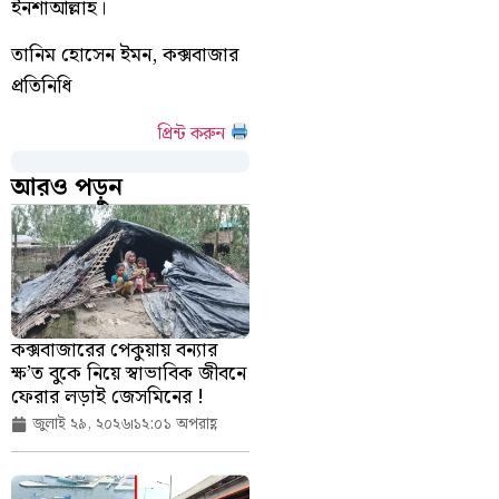
ইনশাআল্লাহ।
তানিম হোসেন ইমন, কক্সবাজার
প্রতিনিধি
প্রিন্ট করুন
আরও পড়ুন
কক্সবাজারের পেকুয়ায় বন্যার
ক্ষ’ত বুকে নিয়ে স্বাভাবিক জীবনে
ফেরার লড়াই জেসমিনের !
জুলাই ২৯, ২০২৬
১২:০১ অপরাহ্ণ