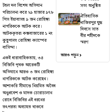
টহল দল বিশেষ অভিযান
সভা অনুষ্ঠিত
পরিচালনা করে ২৯ হাজার ৯৭৮
ঐতিহাসিক
পিস ইয়াবাসহ ৯ জন রোহিঙ্গা
নাজিরপুর যুদ্ধ
নাগরিককে আটক করে।
দিবসে সাত
আটককৃতরা কক্সবাজারের ১ নং
বীর শহীদকে
কুতুপালং রোহিঙ্গা ক্যাম্পের
স্মরণ
বাসিন্দা।
আরও পড়ুন
​একই ধারাবাহিকতায়, ৩৪
বিজিবি পৃথক আরেকটি
অভিযানে আরও ৩ জন রোহিঙ্গা
নাগরিককে আটক করেছেন।
আশাকরি সীমান্তে নিয়মিত অবৈধ
অনুপ্রবেশ ও মাদক চোরাচালান
রোধে বিজিবির এই ধরনের
তৎপরতা অব্যাহত থাকবে