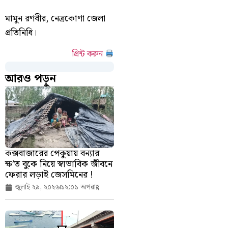
মামুন রণবীর, নেত্রকোণা জেলা
প্রতিনিধি।
প্রিন্ট করুন
আরও পড়ুন
কক্সবাজারের পেকুয়ায় বন্যার
ক্ষ’ত বুকে নিয়ে স্বাভাবিক জীবনে
ফেরার লড়াই জেসমিনের !
জুলাই ২৯, ২০২৬
১২:০১ অপরাহ্ণ