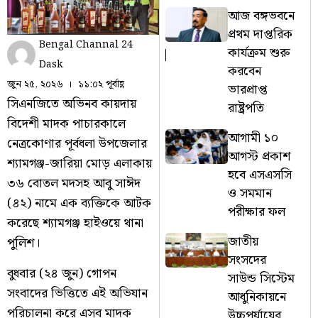
আজ বঙ্গভবনে
প্রথম দাপ্তরিক
Bengal Channal 24
কার্যক্রম শুরু
Dask
করবেন
জুন ২৫, ২০২৬
১১:০২ পূর্বাহ্ণ
ভারপ্রাপ্ত
সিএনজিতে অভিনব কায়দায়
রাষ্ট্রপতি
বিদেশী মাদক পাচারকালে
আগামী ১০
নেত্রকোণার পূর্বধলা উপজেলার
আগস্ট প্রকাশ
শ্যামগঞ্জ-জারিয়া মোড় এলাকায়
হবে এসএসসি
৩৬ বোতল মদসহ আবু সাঈদ
ও সমমান
(৪২) নামে এক ব্যক্তিকে আটক
পরীক্ষার ফল
করেছে শ্যামগঞ্জ হাইওয়ে থানা
জাতীয়
পুলিশ।
সংসদের
বুধবার (২৪ জুন) গোপন
সাউন্ড সিস্টেম
সংবাদের ভিত্তিতে এই অভিযান
আধুনিকায়নে
পরিচালনা করে এসব মাদক
উচ্চপর্যায়ের