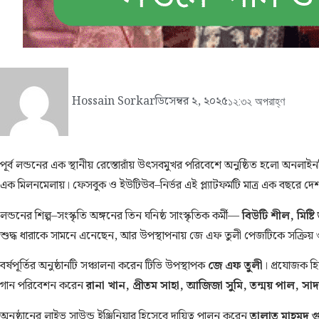
Hossain Sorkar
ডিসেম্বর ২, ২০২৫
১২:৩২ অপরাহ্ণ
পূর্ব লন্ডনের এক স্থানীয় রেস্তোরাঁয় উৎসবমুখর পরিবেশে অনুষ্ঠিত হলো অনলাইনভি
এক মিলনমেলায়। ফেসবুক ও ইউটিউব–নির্ভর এই প্ল্যাটফর্মটি মাত্র এক বছরে 
লন্ডনের শিল্প–সংস্কৃতি অঙ্গনের তিন ঘনিষ্ঠ সাংস্কৃতিক কর্মী—
বিউটি শীল, মিষ্ট
শুদ্ধ ধারাকে সামনে এনেছেন, আর উপস্থাপনায় জে এফ তুলী পেজটিকে সক্রিয় ও দর
বর্ষপূর্তির অনুষ্ঠানটি সঞ্চালনা করেন টিভি উপস্থাপক
জে এফ তুলী
। প্রযোজক হি
গান পরিবেশন করেন
রানা খান, প্রীতম সাহা, আজিজা সুমি, তন্ময় পাল, স
অনুষ্ঠানের লাইভ সাউন্ড ইঞ্জিনিয়ার হিসেবে দায়িত্ব পালন করেন
তালাত মাহমুদ গু