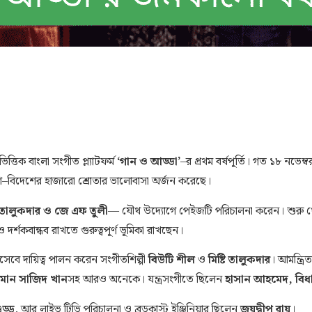
ত্তিক বাংলা সংগীত প্ল্যাটফর্ম
‘গান ও আড্ডা’
–র প্রথম বর্ষপূর্তি। গত ১৮ নভে
দেশ–বিদেশের হাজারো শ্রোতার ভালোবাসা অর্জন করেছে।
ি তালুকদার ও জে এফ তুলী
— যৌথ উদ্যোগে পেইজটি পরিচালনা করেন। শুরু থেক
্শকবান্ধব রাখতে গুরুত্বপূর্ণ ভূমিকা রাখছেন।
সেবে দায়িত্ব পালন করেন সংগীতশিল্পী
বিউটি শীল
ও
মিষ্টি তালুকদার
। আমন্ত্র
াদমান সাজিদ খান
সহ আরও অনেকে। যন্ত্রসংগীতে ছিলেন
হাসান আহমেদ, বিধান
ড্ডু
, আর লাইভ টিভি পরিচালনা ও ব্রডকাস্ট ইঞ্জিনিয়ার ছিলেন
জয়দ্বীপ রায়
।