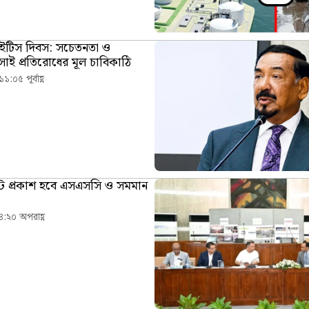
াইটিস দিবস: সচেতনতা ও
ই প্রতিরোধের মূল চাবিকাঠি
১১:০৫ পূর্বাহ্ণ
ট প্রকাশ হবে এসএসসি ও সমমান
৪:২০ অপরাহ্ণ