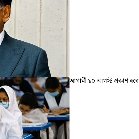
আগামী ১০ আগস্ট প্রকাশ হব