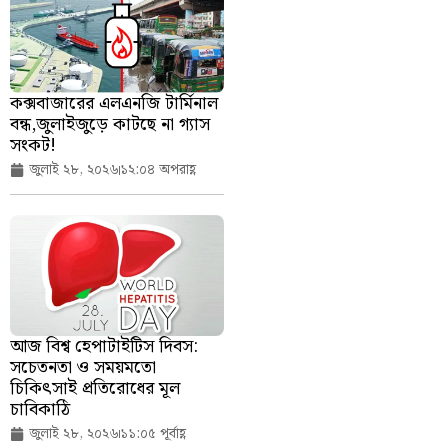
কক্সবাজারের এলএনজি টার্মিনাল
বন্ধ,জুলাইজুড়ে কাটছে না গ্যাস
সংকট!
জুলাই ২৮, ২০২৬
১২:০৪ অপরাহ্ণ
আজ বিশ্ব হেপাটাইটিস দিবস:
সচেতনতা ও সময়মতো
চিকিৎসাই প্রতিরোধের মূল
চাবিকাঠি
জুলাই ২৮, ২০২৬
১১:০৫ পূর্বাহ্ণ