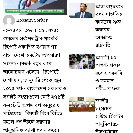
আজ বঙ্গভবনে
প্রথম দাপ্তরিক
Hossain Sorkar
কার্যক্রম শুরু
করবেন
নভেম্বর ৩০, ২০২৫
৫:৪২ অপরাহ্ণ
ভারপ্রাপ্ত
গুগলের সর্বশেষ ট্রান্সপারেন্সি
রাষ্ট্রপতি
রিপোর্ট প্রকাশিত হওয়ার পর
বাংলাদেশে কনটেন্ট অপসারণ
আগামী ১০
সংক্রান্ত বিতর্ক নতুন করে
আগস্ট প্রকাশ
আলোচনায় এসেছে। রিপোর্টে
হবে এসএসসি
দেখা যায়, জানুয়ারি থেকে জুন
ও সমমান
পরীক্ষার ফল
২০২৫ পর্যন্ত বাংলাদেশ সরকার ও
সংশ্লিষ্ট সংস্থাগুলো মোট
২৭৯টি
জাতীয়
কনটেন্ট অপসারণ অনুরোধ
সংসদের
পাঠিয়েছে। বিষয়টি ঘিরে বিভিন্ন
সাউন্ড সিস্টেম
মহলে প্রশ্ন উঠলে সরকার
আধুনিকায়নে
আনুষ্ঠানিক ব্যাখা প্রদান করে।
উচ্চপর্যায়ের