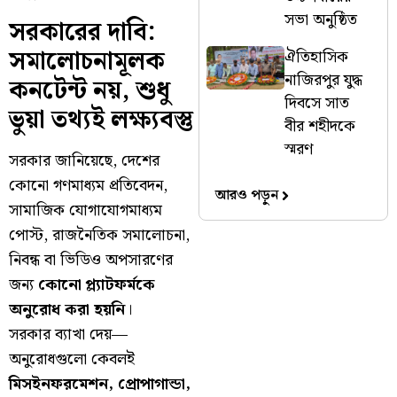
সভা অনুষ্ঠিত
সরকারের দাবি:
সমালোচনামূলক
ঐতিহাসিক
নাজিরপুর যুদ্ধ
কনটেন্ট নয়, শুধু
দিবসে সাত
ভুয়া তথ্যই লক্ষ্যবস্তু
বীর শহীদকে
স্মরণ
সরকার জানিয়েছে, দেশের
কোনো গণমাধ্যম প্রতিবেদন,
আরও পড়ুন
সামাজিক যোগাযোগমাধ্যম
পোস্ট, রাজনৈতিক সমালোচনা,
নিবন্ধ বা ভিডিও অপসারণের
জন্য
কোনো প্ল্যাটফর্মকে
অনুরোধ করা হয়নি
।
সরকার ব্যাখা দেয়—
অনুরোধগুলো কেবলই
মিসইনফরমেশন, প্রোপাগান্ডা,