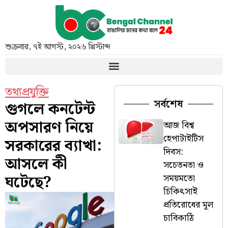
শুক্রবার
,
৭ই আগস্ট, ২০২৬ খ্রিস্টাব্দ
তথ্যপ্রযুক্তি
সর্বশেষ
গুগলে কনটেন্ট
অপসারণ নিয়ে
আজ বিশ্ব
হেপাটাইটিস
সরকারের ব্যাখা:
দিবস:
আসলে কী
সচেতনতা ও
ঘটেছে?
সময়মতো
চিকিৎসাই
প্রতিরোধের মূল
চাবিকাঠি