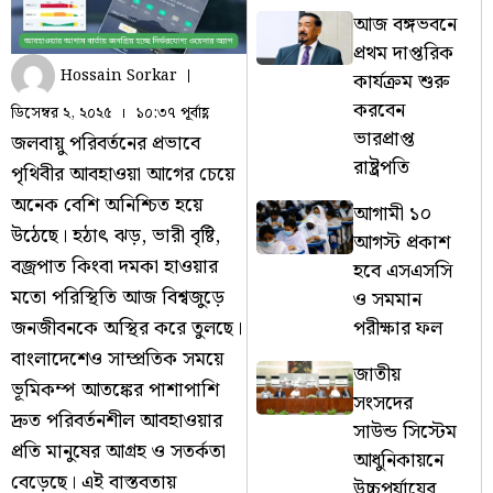
আজ বঙ্গভবনে
প্রথম দাপ্তরিক
Hossain Sorkar
কার্যক্রম শুরু
করবেন
ডিসেম্বর ২, ২০২৫
১০:৩৭ পূর্বাহ্ণ
ভারপ্রাপ্ত
জলবায়ু পরিবর্তনের প্রভাবে
রাষ্ট্রপতি
পৃথিবীর আবহাওয়া আগের চেয়ে
অনেক বেশি অনিশ্চিত হয়ে
আগামী ১০
উঠেছে। হঠাৎ ঝড়, ভারী বৃষ্টি,
আগস্ট প্রকাশ
বজ্রপাত কিংবা দমকা হাওয়ার
হবে এসএসসি
মতো পরিস্থিতি আজ বিশ্বজুড়ে
ও সমমান
পরীক্ষার ফল
জনজীবনকে অস্থির করে তুলছে।
বাংলাদেশেও সাম্প্রতিক সময়ে
জাতীয়
ভূমিকম্প আতঙ্কের পাশাপাশি
সংসদের
দ্রুত পরিবর্তনশীল আবহাওয়ার
সাউন্ড সিস্টেম
প্রতি মানুষের আগ্রহ ও সতর্কতা
আধুনিকায়নে
বেড়েছে। এই বাস্তবতায়
উচ্চপর্যায়ের