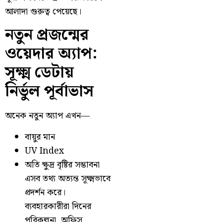
আলাদা গুরুত্ব পেয়েছে।
নতুন প্রজন্মের
ওয়েদার অ্যাপ:
সূক্ষ্ম ডেটায়
নির্ভুল পূর্বাভাস
অনেক নতুন অ্যাপ এখন—
বায়ুর মান
UV Index
অতি ক্ষুদ্র বৃষ্টির সম্ভাবনা
এসব তথ্য অত্যন্ত সূক্ষ্মভাবে
প্রদর্শন করে।
ব্যবহারকারীরা দিনের
পরিকল্পনা, অফিস