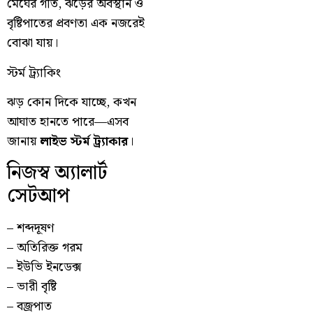
মেঘের গতি, ঝড়ের অবস্থান ও
বৃষ্টিপাতের প্রবণতা এক নজরেই
বোঝা যায়।
স্টর্ম ট্র্যাকিং
ঝড় কোন দিকে যাচ্ছে, কখন
আঘাত হানতে পারে—এসব
জানায়
লাইভ স্টর্ম ট্র্যাকার
।
নিজস্ব অ্যালার্ট
সেটআপ
– শব্দদূষণ
– অতিরিক্ত গরম
– ইউভি ইনডেক্স
– ভারী বৃষ্টি
– বজ্রপাত