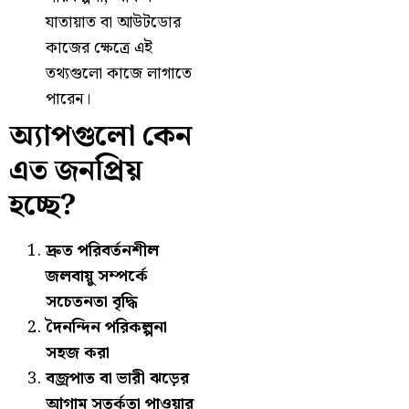
যাতায়াত বা আউটডোর
কাজের ক্ষেত্রে এই
তথ্যগুলো কাজে লাগাতে
পারেন।
অ্যাপগুলো কেন
এত জনপ্রিয়
হচ্ছে?
দ্রুত পরিবর্তনশীল
জলবায়ু সম্পর্কে
সচেতনতা বৃদ্ধি
দৈনন্দিন পরিকল্পনা
সহজ করা
বজ্রপাত বা ভারী ঝড়ের
আগাম সতর্কতা পাওয়ার