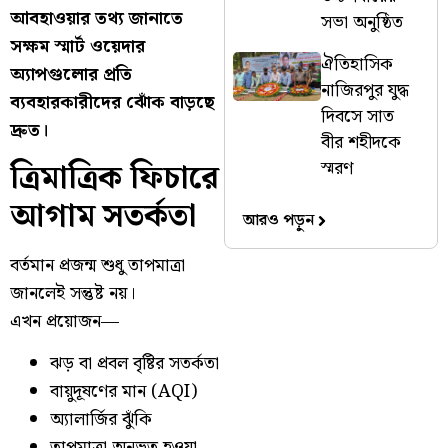
আবহাওয়ার তথ্য জানাতে
সভা অনুষ্ঠিত
সক্ষম স্মার্ট ওয়েদার
ঐতিহাসিক
অ্যাপগুলোর প্রতি
নাজিরপুর যুদ্ধ
ব্যবহারকারীদের ঝোঁক বাড়ছে
দিবসে সাত
দ্রুত।
বীর শহীদকে
ত্রিমাত্রিক ফিচারে
স্মরণ
আগাম সতর্কতা
আরও পড়ুন
বর্তমান প্রজন্ম শুধু তাপমাত্রা
জানলেই সন্তুষ্ট নয়।
এখন প্রয়োজন—
ঝড় বা প্রবল বৃষ্টির সতর্কতা
বায়ুদূষণের মান (AQI)
অ্যালার্জির ঝুঁকি
তাপমাত্রা অনুভূত হওয়া