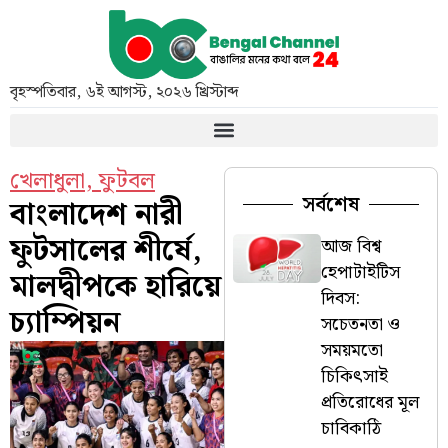
বৃহস্পতিবার
,
৬ই আগস্ট, ২০২৬ খ্রিস্টাব্দ
খেলাধুলা
,
ফুটবল
সর্বশেষ
বাংলাদেশ নারী
ফুটসালের শীর্ষে,
আজ বিশ্ব
হেপাটাইটিস
মালদ্বীপকে হারিয়ে
দিবস:
চ্যাম্পিয়ন
সচেতনতা ও
সময়মতো
চিকিৎসাই
প্রতিরোধের মূল
চাবিকাঠি