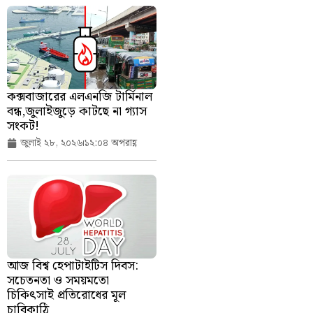
কক্সবাজারের এলএনজি টার্মিনাল
বন্ধ,জুলাইজুড়ে কাটছে না গ্যাস
সংকট!
জুলাই ২৮, ২০২৬
১২:০৪ অপরাহ্ণ
আজ বিশ্ব হেপাটাইটিস দিবস:
সচেতনতা ও সময়মতো
চিকিৎসাই প্রতিরোধের মূল
চাবিকাঠি