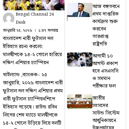
আজ বঙ্গভবনে
প্রথম দাপ্তরিক
Bengal Channal 24
কার্যক্রম শুরু
Dask
করবেন
জানুয়ারি ২৫, ২০২৬
১:৪৭ অপরাহ্ণ
ভারপ্রাপ্ত
বাংলাদেশ নারী ফুটসাল দল
রাষ্ট্রপতি
ইতিহাস রচনা করলো:
মালদ্বীপকে ১৪-২ গোলে হারিয়ে
আগামী ১০
দক্ষিণ এশিয়ার চ্যাম্পিয়ন
আগস্ট প্রকাশ
হবে এসএসসি
থাইল্যান্ড ,ব্যাংকক– ২৫
ও সমমান
জানুয়ারি, ২০২৬ বাংলাদেশ নারী
পরীক্ষার ফল
ফুটসাল দল দক্ষিণ এশিয়ার প্রথম
জাতীয়
নারী ফুটসাল চ্যাম্পিয়নশিপে
সংসদের
ইতিহাস গড়েছে। রাউন্ড রবিন
সাউন্ড সিস্টেম
লিগের শেষ ম্যাচে মালদ্বীপকে
আধুনিকায়নে
১৪-২ গোলে উড়িয়ে দিয়ে দলটি
উচ্চপর্যায়ের