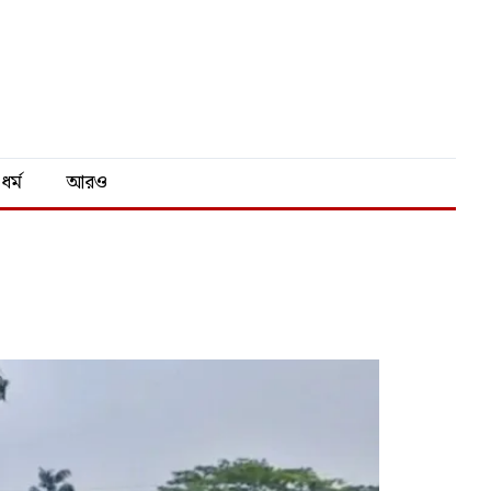
ধর্ম
আরও