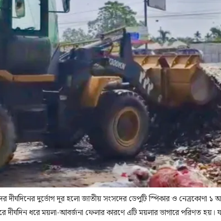
্দাদের দীর্ঘদিনের দুর্ভোগ দূর হলো জাতীয় সংসদের ডেপুটি স্পিকার ও নেত্রকোণা ১
েশদ্বারে দীর্ঘদিন ধরে ময়লা-আবর্জনা ফেলার কারণে এটি ময়লার ভাগারে পরিণত হয়। 