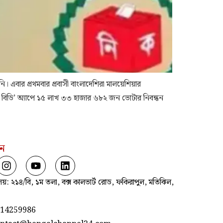
। এবার প্রথমবার প্রবাসী বাংলাদেশিরা মালয়েশিয়ার
ভোট বিডি’ অ্যাপে ১৫ লাখ ৩৩ হাজার ৬৮২ জন ভোটার নিবন্ধন
হন
যালয়: ২১৪/বি, ১ম তলা, বক্স কালভার্ট রোড, ফকিরাপুল, মতিঝিল,
714259986