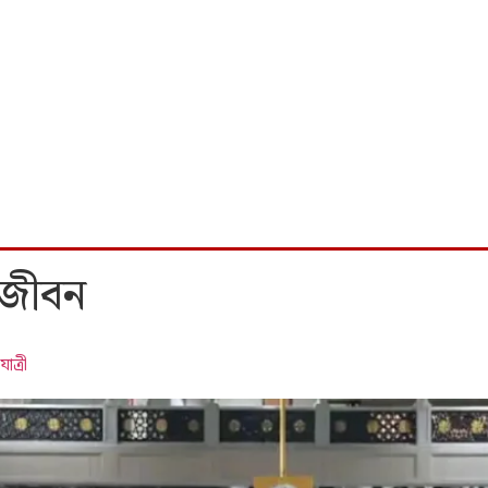
 জীবন
ত্রী