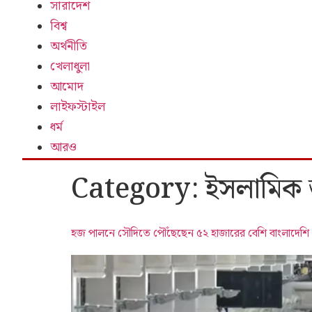
সারাদেশ
বিশ্ব
অর্থনীতি
খেলাধুলা
আমোদ
লাইফস্টাইল
ধর্ম
আরও
Category:
ইসলামিক
হজ পালনে সৌদিতে পৌঁছেছেন ৫২ হাজারের বেশি বাংলাদেশি যা