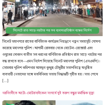
সিলেট মহানগরে রাতের বাণিজ্যিক কার্যক্রম নিয়ন্ত্রণে নতুন সময়সূচি ঘোষণা
করেছে মহানগর পুলিশ। আগামী রোববার থেকে হোটেল–রেস্তোরাঁ এবং
ওষুধের দোকান ব্যতীত সব ধরনের বাণিজ্যিক প্রতিষ্ঠান রাত সাড়ে নয়টার পর
বন্ধ রাখতে হবে—এমন নির্দেশ দিয়েছে সিলেট মহানগর পুলিশ (এসএমপি)।
সোমবার পুলিশ কমিশনার আবদুল কুদ্দুছ চৌধুরীর সভাপতিত্বে অনুষ্ঠিত
ব্যবসায়ী নেতাদের সঙ্গে মতবিনিময় সভায় সিদ্ধান্তটি গৃহীত হয়। সভা শেষে
[…]
নরসিংদীতে অটো–মোটরসাইকেল সংঘর্ষে দুই তরুণ বন্ধুর মর্মান্তিক মৃত্যু