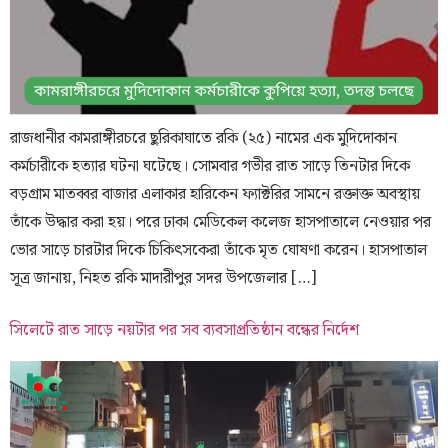
রাজধানীর কামরাঙ্গীরচরে ছুরিকাঘাতে রকি (২৫) নামের এক মুদিদোকান
কর্মচারীকে হত্যার ঘটনা ঘটেছে। সোমবার গভীর রাত সাড়ে তিনটার দিকে
বড়গ্রাম মাতব্বর বাজার এলাকার হারিকেন ফ্যাক্টরির সামনে রক্তাক্ত অবস্থায়
তাঁকে উদ্ধার করা হয়। পরে ঢাকা মেডিকেল কলেজ হাসপাতালে নেওয়ার পর
ভোর সাড়ে চারটার দিকে চিকিৎসকেরা তাঁকে মৃত ঘোষণা করেন। হাসপাতাল
সূত্র জানায়, নিহত রকি মাদারীপুর সদর উপজেলার […]
সিলেটে রাত সাড়ে নয়টার পর সব ব্যবসাপ্রতিষ্ঠান বন্ধের নির্দেশ