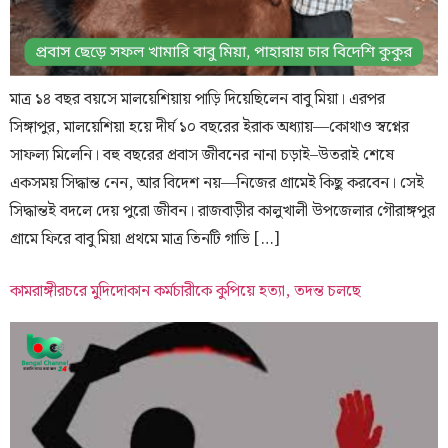
মাত্র ১৪ বছর বয়সে মালয়েশিয়ায় পাড়ি দিয়েছিলেন বাবু মিয়া। এরপর
সিঙ্গাপুর, মালয়েশিয়া হয়ে দীর্ঘ ১০ বছরের ইরাক অধ্যায়—কোথাও স্বপ্নের
সাফল্য মিলেনি। বহু বছরের প্রবাস জীবনের নানা চড়াই–উতরাই শেষে
একসময় সিদ্ধান্ত নেন, আর বিদেশ নয়—নিজের গ্রামেই কিছু করবেন। সেই
সিদ্ধান্তই বদলে দেয় পুরো জীবন। রাজবাড়ীর কালুখালী উপজেলার গৌরাঙ্গপুর
গ্রামে ফিরে বাবু মিয়া প্রথমে মাত্র তিনটি গাভি […]
কামরাঙ্গীরচরে মুদিদোকান কর্মচারীকে কুপিয়ে হত্যা, তদন্ত চলছে