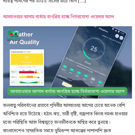
দায়িত্ব পালনের পর ২০১৬ সালের মার্চে তিনি […]
আবহাওয়ার আগাম বার্তায় জনপ্রিয় হচ্ছে নির্ভরযোগ্য ওয়েদার অ্যাপ
জলবায়ু পরিবর্তনের প্রভাবে পৃথিবীর আবহাওয়া আগের চেয়ে অনেক বেশি
অনিশ্চিত হয়ে উঠেছে। হঠাৎ ঝড়, ভারী বৃষ্টি, বজ্রপাত কিংবা দমকা হাওয়ার
মতো পরিস্থিতি আজ বিশ্বজুড়ে জনজীবনকে অস্থির করে তুলছে।
বাংলাদেশেও সাম্প্রতিক সময়ে ভূমিকম্প আতঙ্কের পাশাপাশি দ্রুত